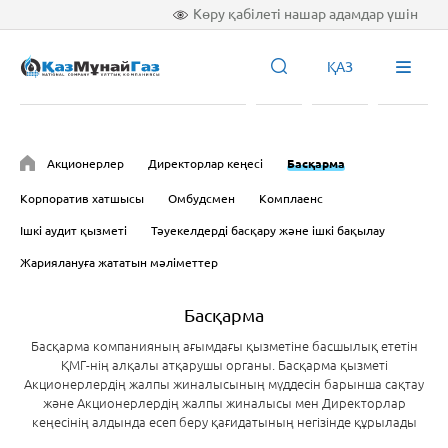
Көру қабілеті нашар адамдар үшін
ҚАЗ
Акционерлер
Директорлар кеңесі
Басқарма
Корпоратив хатшысы
Омбудсмен
Комплаенс
Ішкі аудит қызметі
Тәуекелдерді басқару және ішкі бақылау
Жариялануға жататын мәліметтер
Басқарма
Басқарма компанияның ағымдағы қызметіне басшылық ететін
ҚМГ-нің алқалы атқарушы органы. Басқарма қызметі
Акционерлердің жалпы жиналысының мүддесін барынша сақтау
және Акционерлердің жалпы жиналысы мен Директорлар
кеңесінің алдында есеп беру қағидатының негізінде құрылады