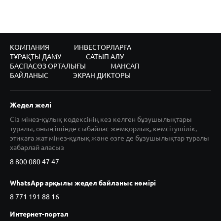
КОМПАНИЯ
ИНВЕСТОРЛАРҒА
ТҰРАҚТЫ ДАМУ
САТЫП АЛУ
БАСПАСӨЗ ОРТАЛЫҒЫ
МАНСАП
БАЙЛАНЫС
ЭКРАН ДИКТОРЫ
Жедел желі
Сіз мінез-құлық кодексінің кез келген бұзушылықтары
туралы, оның ішінде сыбайлас жемқорлық, кемсітушілік,
этикаға жат мінез-құлық және өзге де бұзушылықтар туралы
хабарлай аласыз
8 800 080 47 47
WhatsApp арқылы жедел байланыс нөмірі
8 771 191 88 16
Интернет-портал