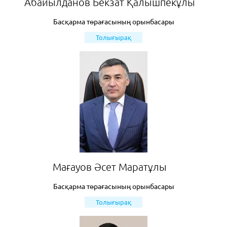
Абайылданов Бекзат Қалышпекұлы
Басқарма төрағасының орынбасары
Толығырақ
Мағауов Әсет Маратұлы
Басқарма төрағасының орынбасары
Толығырақ