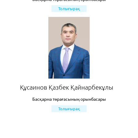
Толығырақ
Құсаинов Қазбек Қайнарбекұлы
Басқарма төрағасының орынбасары
Толығырақ