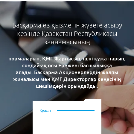
Басқарма өз қызметін жүзеге асыру
кезінде Қазақстан Республикасы
заңнамасының
нормаларын, ҚМГ Жарғысын, ішкі құжаттарын,
сондай-ақ осы Ережені басшылыққа
алады. Басқарма Акционерлердің жалпы
жиналысы мен ҚМГ Директорлар кеңесінің
шешімдерін орындайды.
Құжат