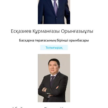
Eсқазиев Құрманғазы Орынғазыұлы
Басқарма төрағасының бірінші орынбасары
Толығырақ