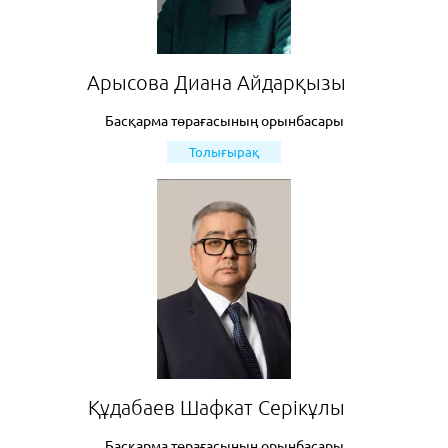
Арысова Диана Айдарқызы
Басқарма төрағасының орынбасары
Толығырақ
Құдабаев Шафкат Серікұлы
Басқарма төрағасының орынбасары