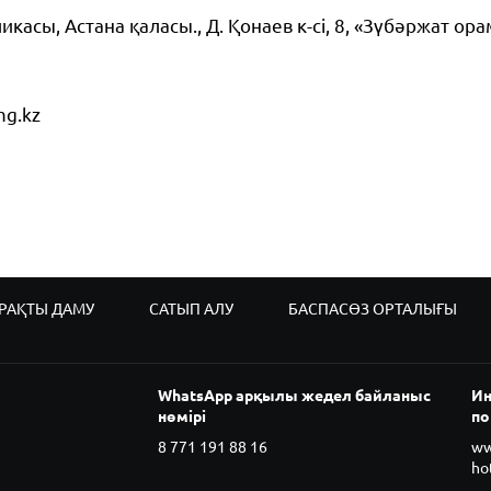
касы, Астана қаласы., Д. Қонаев к-сі, 8, «Зүбәржат ора
g.kz
РАҚТЫ ДАМУ
САТЫП АЛУ
БАСПАСӨЗ ОРТАЛЫҒЫ
WhatsApp арқылы жедел байланыс
Ин
нөмірі
по
8 771 191 88 16
ww
ho