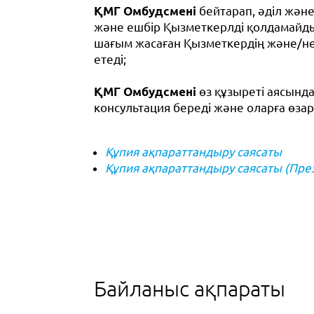
ҚМГ Омбудсмені
бейтарап, әділ және 
және ешбір Қызметкерлді қолдамайды
шағым жасаған Қызметкердің және/не
етеді;
ҚМГ Омбудсмені
өз құзыреті аясында
консультация береді және оларға өзар
Құпия ақпараттандыру саясаты
Құпия ақпараттандыру саясаты (Пре
Байланыс ақпараты