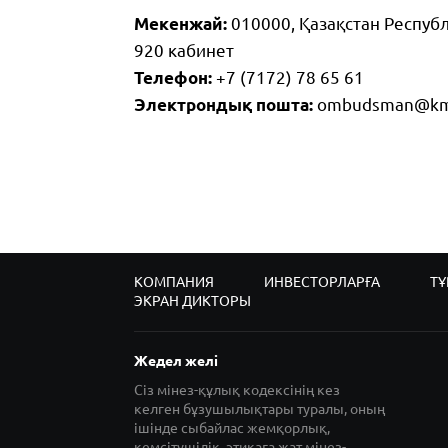
Мекенжай:
010000, Қазақстан Республи
920 кабинет
Телефон:
+7 (7172) 78 65 61
Электрондық пошта:
ombudsman@km
КОМПАНИЯ
ИНВЕСТОРЛАРҒА
ТҰ
ЭКРАН ДИКТОРЫ
Жедел желі
Сіз мінез-құлық кодексінің кез
келген бұзушылықтары туралы, оның
ішінде сыбайлас жемқорлық,
кемсітушілік, этикаға жат мінез-