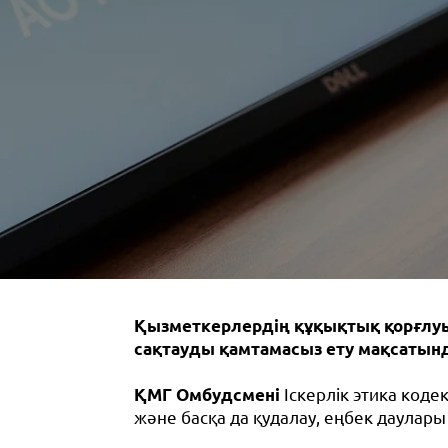
Қызметкерлердің құқықтық қорғлуын
сақтауды қамтамасыз ету мақсатын
ҚМГ Омбудсмені
Іскерлік этика коде
және басқа да қудалау, еңбек даулары