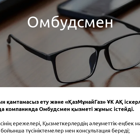
Омбудсмен
 қамтамасыз ету және «ҚазМұнайГаз» ҰК АҚ іскерл
да компанияда Омбудсмен қызметі жұмыс істейді.
ксінің ережелері, Қызметкерлердің әлеуметтік-еңбек мә
 бойынша түсініктемелер мен консультация береді;