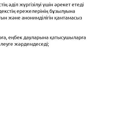
ің әділ жүргізілуі үшін әрекет етеді
екстің ережелерінің бұзылуына
ын және анонимділігін қамтамасыз
арға, еңбек дауларына қатысушыларға
рлеуге жәрдемдеседі;