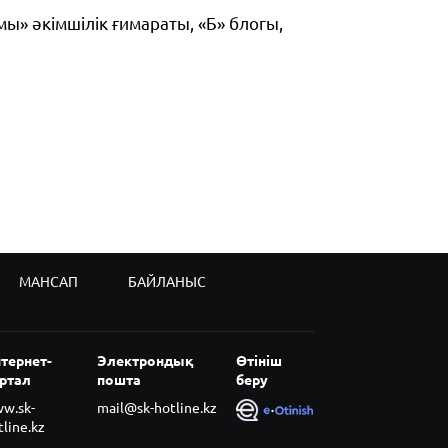
мы» әкімшілік ғимараты, «Б» блогы,
МАНСАП
БАЙЛАНЫС
тернет-
Электрондық
Өтініш
ртал
пошта
беру
w.sk-
mail@sk-hotline.kz
tline.kz