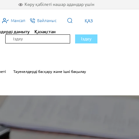
Көру қабілеті нашар адамдар үшін
ҚАЗ
Мансап
Байланыс
лдерді дамыту
Қазақстан
Іздеу
меті
Тәуекелдерді басқару және ішкі бақылау