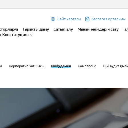
Сайт картасы
Баспасөз орталығы
сторларға
Тұрақты даму
Сатып алу
Мұнай өнімдерін сату
Ті
ң Конституциясы
ма
Корпоратив хатшысы
Омбудсмен
Комплаенс
Ішкі аудит қыз