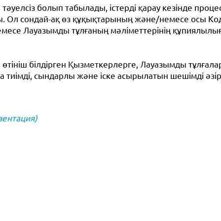
тәуелсіз болып табылады, істерді қарау кезінде процест
. Ол сондай-ақ өз құқықтарының және/немесе осы Код
месе Лауазымды тұлғаның мәліметтерінің құпиялылығ
 өтініш білдірген Қызметкерлерге, Лауазымды тұлғал
а тиімді, сындарлы және іске асырылатын шешімді әзі
зентация)