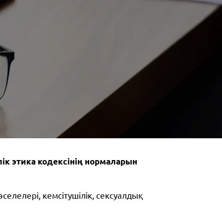
ік этика кодексінің нормаларын
селелері, кемсітушілік, сексуалдық