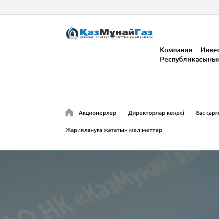
Компания
Инве
Республикасыны
Акционерлер
Директорлар кеңесі
Басқар
Жариялануға жататын мәліметтер