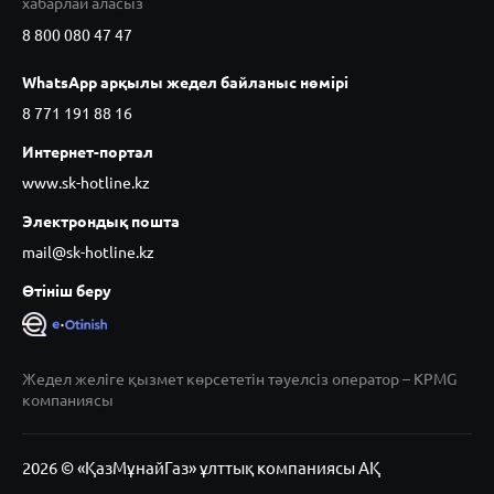
хабарлай аласыз
8 800 080 47 47
WhatsApp арқылы жедел байланыс нөмірі
8 771 191 88 16
Интернет-портал
www.sk-hotline.kz
Электрондық пошта
mail@sk-hotline.kz
Өтініш беру
Жедел желіге қызмет көрсететін тәуелсіз оператор – KPMG
компаниясы
2026 © «ҚазМұнайГаз» ұлттық компаниясы АҚ