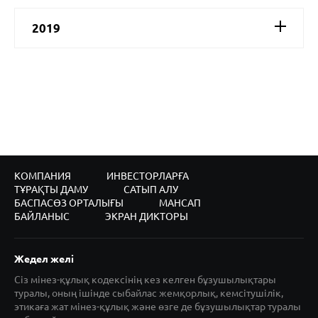
2019
КОМПАНИЯ
ИНВЕСТОРЛАРҒА
ТҰРАҚТЫ ДАМУ
САТЫП АЛУ
БАСПАСӨЗ ОРТАЛЫҒЫ
МАНСАП
БАЙЛАНЫС
ЭКРАН ДИКТОРЫ
Жедел желі
Сіз мінез-құлық кодексінің кез келген бұзушылықтары
туралы, оның ішінде сыбайлас жемқорлық, кемсітушілік,
этикаға жат мінез-құлық және өзге де бұзушылықтар туралы