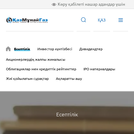
Көру қабілеті нашар адамдар үшін
ҚАЗ
Есептілік
Инвестор күнтізбесі
Дивидендтер
Акционерлердің жалпы жиналысы
Облигациялар мен кредиттік рейтингтер
IPO материалдары
Жиі қойылатын сұрақтар
Ақпаратты ашу
Есептілік