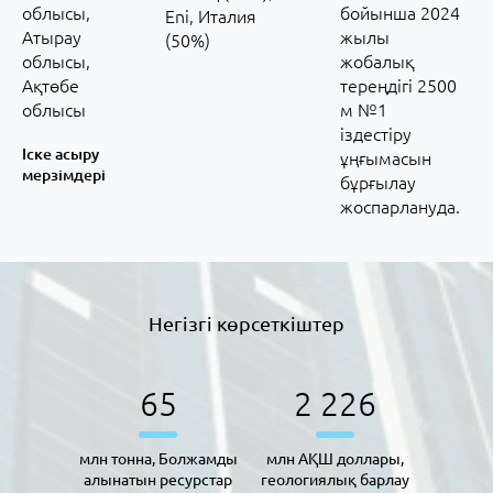
облысы,
бойынша 2024
Eni, Италия
Атырау
жылы
(50%)
облысы,
жобалық
Ақтөбе
тереңдігі 2500
облысы
м №1
іздестіру
Іске асыру
ұңғымасын
мерзімдері
бұрғылау
жоспарлануда.
Негізгі көрсеткіштер
65
2 229
млн тонна, Болжамды
млн АҚШ доллары,
алынатын ресурстар
геологиялық барлау