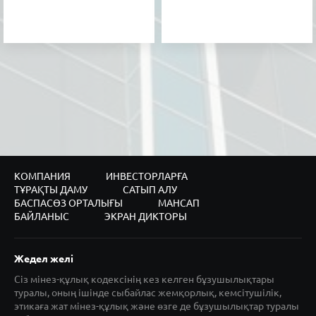
КОМПАНИЯ
ИНВЕСТОРЛАРҒА
ТҰРАҚТЫ ДАМУ
САТЫП АЛУ
БАСПАСӨЗ ОРТАЛЫҒЫ
МАНСАП
БАЙЛАНЫС
ЭКРАН ДИКТОРЫ
Жедел желі
Сіз мінез-құлық кодексінің кез келген бұзушылықтары
туралы, оның ішінде сыбайлас жемқорлық, кемсітушілік,
этикаға жат мінез-құлық және өзге де бұзушылықтар туралы