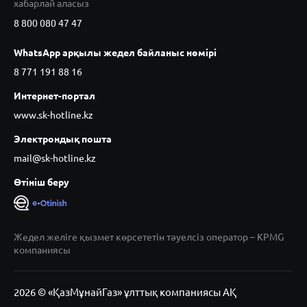
хабарлай аласыз
8 800 080 47 47
WhatsApp арқылы жедел байланыс нөмірі
8 771 191 88 16
Интернет-портал
www.sk-hotline.kz
Электрондық пошта
mail@sk-hotline.kz
Өтініш беру
Жедел желіге қызмет көрсететін тәуелсіз оператор – KPMG
компаниясы
2026 © «ҚазМұнайГаз» ұлттық компаниясы АҚ