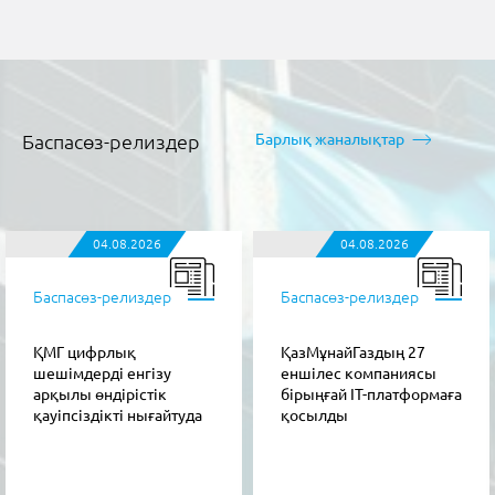
Баспасөз-релиздер
Барлық жаналықтар
04.08.2026
04.08.2026
Баспасөз-релиздер
Баспасөз-релиздер
ҚМГ цифрлық
ҚазМұнайГаздың 27
шешімдерді енгізу
еншілес компаниясы
арқылы өндірістік
бірыңғай IT-платформаға
қауіпсіздікті нығайтуда
қосылды