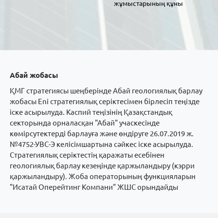
жұмыстарының құны
Абай жобасы
ҚМГ стратегиясы шеңберінде Абай геологиялық барлау
жобасы Eni стратегиялық серіктесімен бірлесіп теңізде
іске асырылуда. Каспий теңізінің Қазақстандық
секторында орналасқан "Абай" учаскесінде
көмірсутектерді барлауға және өндіруге 26.07.2019 ж.
№4752-УВС-Э келісімшартына сәйкес іске асырылуда.
Стратегиялық серіктестің қаражаты есебінен
геологиялық барлау кезеңінде қаржыландыру (кэрри
қаржыландыру). Жоба операторының функцияларын
"Исатай Оперейтинг Компани" ЖШС орындайды