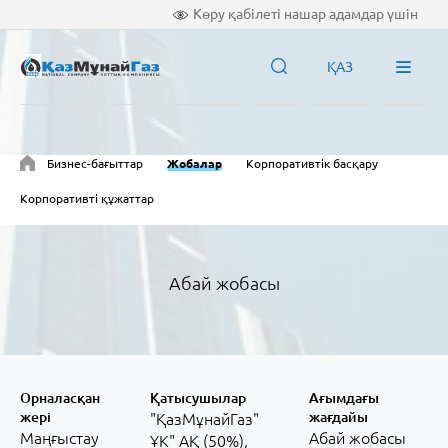
Көру қабілеті нашар адамдар үшін
ҚАЗ
Бизнес-бағыттар
Жобалар
Корпоративтік басқару
Корпоративті құжаттар
Абай жобасы
Орналасқан
Қатысушылар
Ағымдағы
жері
жағдайы
"ҚазМұнайГаз"
Маңғыстау
Абай жобасы
ҰК" АҚ (50%),