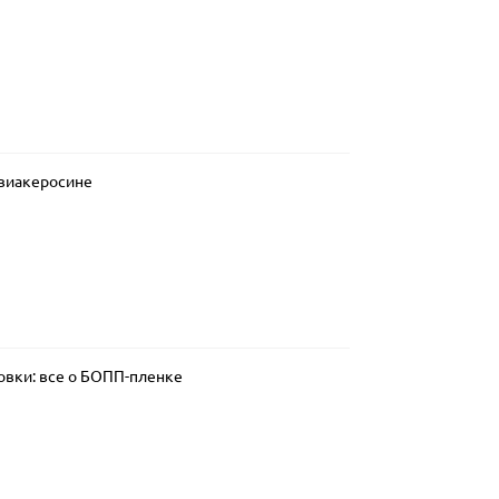
авиакеросине
овки: все о БОПП-пленке