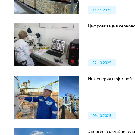
11.11.2025
Цифровизация керново
22.10.2025
Инженерия нефтяной 
09.10.2025
Энергия взлета: невид