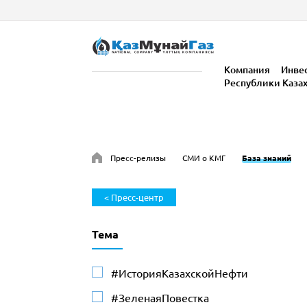
Компания
Инве
Республики Каза
Пресс-релизы
СМИ о КМГ
База знаний
< Пресс-центр
Тема
#ИсторияКазахскойНефти
#ЗеленаяПовестка