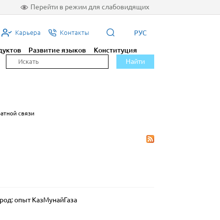
Перейти в режим для слабовидящих
РУС
Карьера
Контакты
дуктов
Развитие языков
Конституция
Найти
ратной связи
род: опыт КазМунайГаза