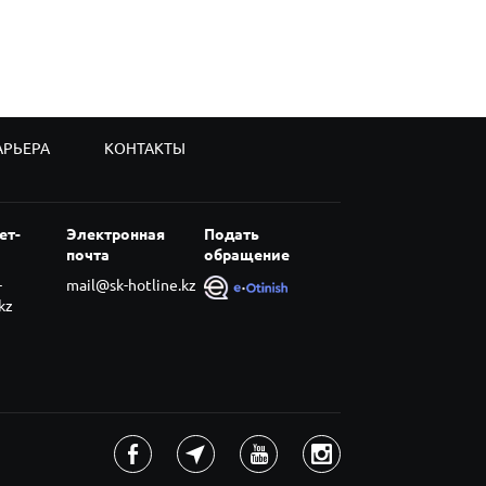
АРЬЕРА
КОНТАКТЫ
ет-
Электронная
Подать
почта
обращение
-
mail@sk-hotline.kz
kz