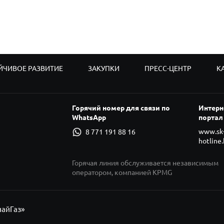
ЙЧИВОЕ РАЗВИТИЕ
ЗАКУПКИ
ПРЕСС-ЦЕНТР
К
Горячий номер для связи по
Интерн
WhatsApp
портал
www.sk
8 771 191 88 16
hotline.
Горячая линия обслуживается независимым
оператором, компанией KPMG
найГаз»