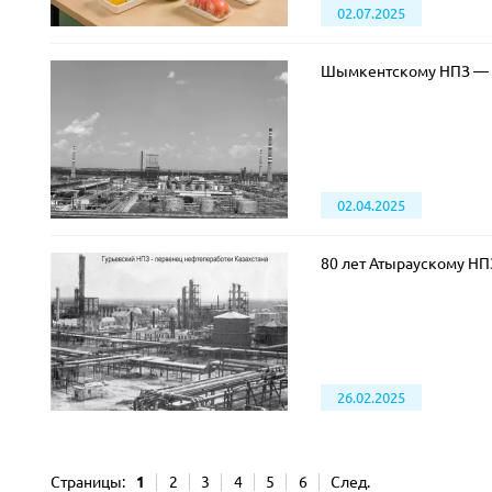
02.07.2025
Шымкентскому НПЗ — 
02.04.2025
80 лет Атыраускому НП
26.02.2025
Страницы:
1
2
3
4
5
6
След.