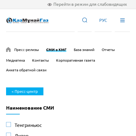
Перейти в режим для слабовидящих
РУС
Пресс-релизы
СМИ о КМГ
База знаний
Отчеты
Медиатека
Контакты
Корпоративная газета
Анкета обратной связи
< Пресс-центр
Наименование СМИ
Тенгриньюс
Литер