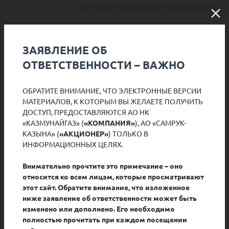
Перейти в режим для слабовидящих
РУС
ЗАЯВЛЕНИЕ ОБ
ОТВЕТСТВЕННОСТИ – ВАЖНО
ОБРАТИТЕ ВНИМАНИЕ, ЧТО ЭЛЕКТРОННЫЕ ВЕРСИИ
МАТЕРИАЛОВ, К КОТОРЫМ ВЫ ЖЕЛАЕТЕ ПОЛУЧИТЬ
ДОСТУП, ПРЕДОСТАВЛЯЮТСЯ АО НК
«КАЗМУНАЙГАЗ» (
«КОМПАНИЯ»
), АО «САМРУК-
КАЗЫНА» (
«АКЦИОНЕР»
) ТОЛЬКО В
ИНФОРМАЦИОННЫХ ЦЕЛЯХ.
Докум
Внимательно прочтите это примечание – оно
Документ
Документ
относится ко всем лицам, которые просматривают
этот сайт. Обратите внимание, что изложенное
Пресс-релиз по
Проспект выпуска
Презе
ниже заявление об ответственности может быть
объявлению
акций АО НК
 об
show 
изменено или дополнено. Его необходимо
сделки
«КазМунайГаз»
«КазМ
полностью прочитать при каждом посещении