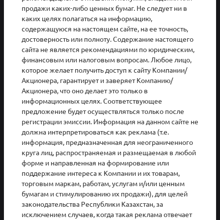
Горячий номер для связи по WhatsApp
продажи каких-либо ценных бумаг. Не следует ни в
каких целях полагаться на информацию,
8 771 191 88 16
содержащуюся на настоящем сайте, на ее точность,
Интернет-портал
достоверность или полноту. Содержание настоящего
сайта не является рекомендациями по юридическим,
www.sk-hotline.kz
финансовым или налоговым вопросам. Любое лицо,
Электронная почта
которое желает получить доступ к сайту Компании/
Акционера, гарантирует и заверяет Компанию/
mail@sk-hotline.kz
Акционера, что оно делает это только в
Подать обращение
информационных целях. Соответствующее
предложение будет осуществляться только после
регистрации эмиссии. Информация на данном сайте не
должна интерпретироваться как реклама (т.е.
Горячая линия обслуживается независимым
информация, предназначенная для неограниченного
оператором, компанией KPMG
круга лиц, распространяемая и размещаемая в любой
форме и направленная на формирование или
поддержание интереса к Компании и их товарам,
2026 © АО Национальная компания «КазМунайГаз»
торговым маркам, работам, услугам и/или ценным
бумагам и стимулированию их продажи), для целей
законодательства Республики Казахстан, за
исключением случаев, когда такая реклама отвечает