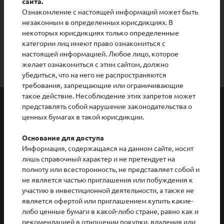
сайта.
Ознакомление с настоящей информаций может быть
незаконным в определенных юрисдикциях. В
некоторых юрисдикциях только определенные
категории лиц имеют право ознакомиться с
настоящей информацией. Любое лицо, которое
желает ознакомиться с этим сайтом, должно
убедиться, что на него не распространяются
требования, запрещающие или ограничивающие
такое действие. Несоблюдение этих запретов может
КОМПАНИЯ
ИНВЕСТОРАМ
представлять собой нарушение законодательства о
УСТОЙЧИВОЕ РАЗВИТИЕ
ЗАКУПКИ
ценных бумагах в такой юрисдикции.
ПРЕСС-ЦЕНТР
КАРЬЕРА
КОНТАКТЫ
ЭКРАННЫЙ ДИКТОР
Основание для доступа
Информация, содержащаяся на данном сайте, носит
лишь справочный характер и не претендует на
Горячая линия
полноту или всесторонность, не представляет собой и
Вы можете сообщить о любых нарушениях Кодекса
не является частью приглашения или побуждения к
поведения, в том числе о фактах коррупции, дискриминации,
участию в инвестиционной деятельности, а также не
неэтичного поведения и иных нарушениях
является офертой или приглашением купить какие-
8 800 080 47 47
либо ценные бумаги в какой-либо стране, равно как и
рекомендацией в отношении покупки, владения или