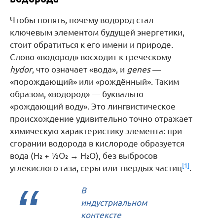
Чтобы понять, почему водород стал
ключевым элементом будущей энергетики,
стоит обратиться к его имени и природе.
Слово «водород» восходит к греческому
hydor
, что означает «вода», и
genes
—
«порождающий» или «рождённый». Таким
образом, «водород» — буквально
«рождающий воду». Это лингвистическое
происхождение удивительно точно отражает
химическую характеристику элемента: при
сгорании водорода в кислороде образуется
вода (H₂ + ½O₂ → H₂O), без выбросов
[1]
углекислого газа, серы или твердых частиц
.
В
индустриальном
контексте