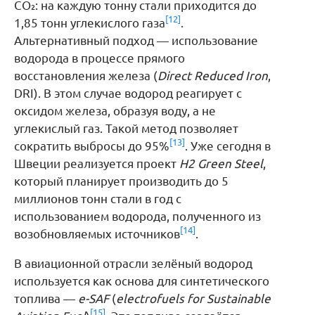
CO₂: на каждую тонну стали приходится до
[12]
1,85 тонн углекислого газа
.
Альтернативный подход — использование
водорода в процессе прямого
восстановления железа (
Direct Reduced Iron
,
DRI). В этом случае водород реагирует с
оксидом железа, образуя воду, а не
углекислый газ. Такой метод позволяет
[13]
сократить выбросы до 95%
. Уже сегодня в
Швеции реализуется проект
H2 Green Steel
,
который планирует производить до 5
миллионов тонн стали в год с
использованием водорода, полученного из
[14]
возобновляемых источников
.
В авиационной отрасли зелёный водород
используется как основа для синтетического
топлива —
e-SAF
(
electrofuels for Sustainable
[15]