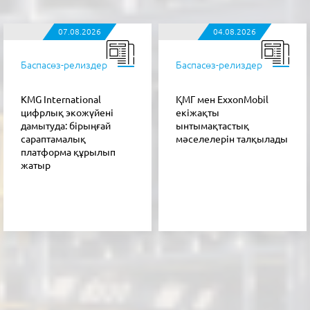
07.08.2026
04.08.2026
Баспасөз-релиздер
Баспасөз-релиздер
KMG International
ҚМГ мен ExxonMobil
цифрлық экожүйені
екіжақты
дамытуда: бірыңғай
ынтымақтастық
сараптамалық
мәселелерін талқылады
платформа құрылып
жатыр