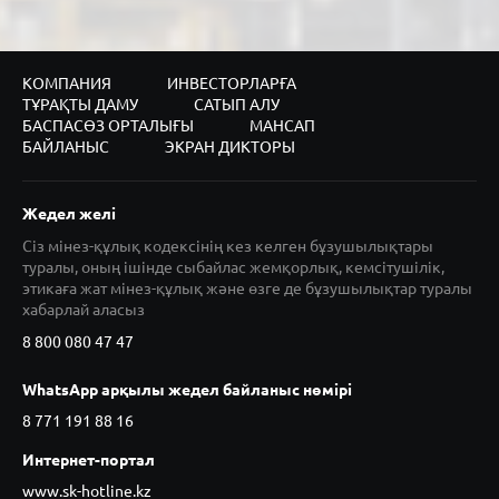
КОМПАНИЯ
ИНВЕСТОРЛАРҒА
ТҰРАҚТЫ ДАМУ
САТЫП АЛУ
БАСПАСӨЗ ОРТАЛЫҒЫ
МАНСАП
БАЙЛАНЫС
ЭКРАН ДИКТОРЫ
Жедел желі
Сіз мінез-құлық кодексінің кез келген бұзушылықтары
туралы, оның ішінде сыбайлас жемқорлық, кемсітушілік,
этикаға жат мінез-құлық және өзге де бұзушылықтар туралы
хабарлай аласыз
8 800 080 47 47
WhatsApp арқылы жедел байланыс нөмірі
8 771 191 88 16
Интернет-портал
www.sk-hotline.kz