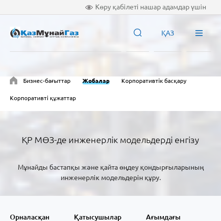
Көру қабілеті нашар адамдар үшін
ҚАЗ
Бизнес-бағыттар
Жобалар
Корпоративтік басқару
Корпоративті құжаттар
ҚР МӨЗ-де инженерлік модельдерді енгізу
Мұнайды бастапқы және қайта өңдеу қондырғыларының
инженерлік модельдерін құру.
Орналасқан
Қатысушылар
Ағымдағы