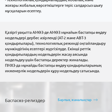
жоғары жобалық көрсеткіштерге теріс салдарсыз шығу
нұсқаларын есептеу.
Қазіргі уақытта АМӨЗ-де АМӨЗ мұнайын бастапқы өңдеу
модельдері дербес әзірленді (АТ-2 және АВТ-3
қондырғылары), технологиялық режимді оңтайландыру
мүмкіндігінің есептері жүргізілуде. Екінші реттік
қондырғылардың модельдерін жасау аясында
модельдеу үшін бастапқы деректер жиналады.
ПМХЗ-да мұнайды бастапқы өңдеу қондырғыларының
инженерлік модельдерін құру модельдеу сатысында.
Баспасөз-релиздер
Барлық жаналықтар