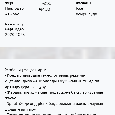
жері
жағдайы
ПМХЗ,
Павлодар,
Іске
АМӨЗ
Атырау
асырылуда
Іске асыру
мерзімдері
2020-2023
Жобаның мақсаттары:
- Қондырғылардың технологиялық режимін
оңтайландыру және олардың жұмысының тиімділігін
арттыру құралын құру;
- Жабдықтың жұмысын талдау және бақылау құралын
жасау;
- Spiral БЖ-де өндірістік бағдарламаны жоспарлаудың
дәлдігін арттыру;
- Технологиялық қондырғылардың жобалық және