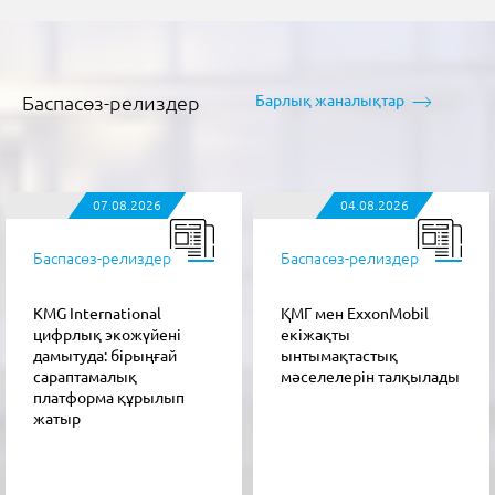
Баспасөз-релиздер
Барлық жаналықтар
07.08.2026
04.08.2026
Баспасөз-релиздер
Баспасөз-релиздер
KMG International
ҚМГ мен ExxonMobil
цифрлық экожүйені
екіжақты
дамытуда: бірыңғай
ынтымақтастық
сараптамалық
мәселелерін талқылады
платформа құрылып
жатыр