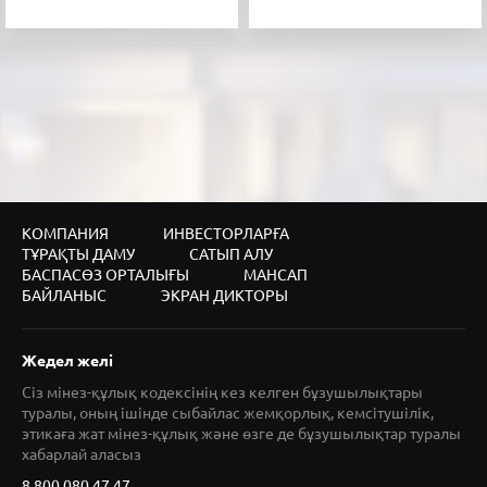
КОМПАНИЯ
ИНВЕСТОРЛАРҒА
ТҰРАҚТЫ ДАМУ
САТЫП АЛУ
БАСПАСӨЗ ОРТАЛЫҒЫ
МАНСАП
БАЙЛАНЫС
ЭКРАН ДИКТОРЫ
Жедел желі
Сіз мінез-құлық кодексінің кез келген бұзушылықтары
туралы, оның ішінде сыбайлас жемқорлық, кемсітушілік,
этикаға жат мінез-құлық және өзге де бұзушылықтар туралы
хабарлай аласыз
8 800 080 47 47