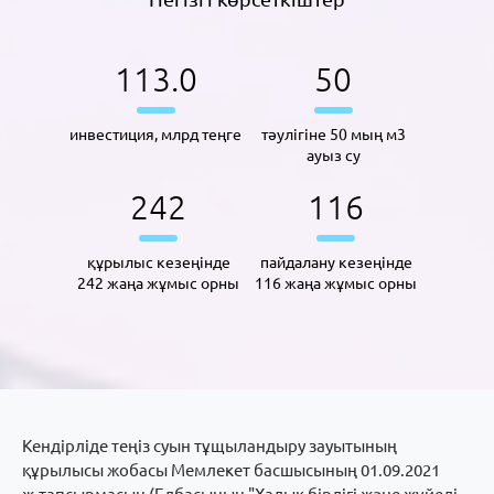
113.2
50
инвестиция, млрд теңге
тәулігіне 50 мың м3
ауыз су
242
116
құрылыс кезеңінде
пайдалану кезеңінде
242 жаңа жұмыс орны
116 жаңа жұмыс орны
Кендірліде теңіз суын тұщыландыру зауытының
құрылысы жобасы Мемлекет басшысының 01.09.2021