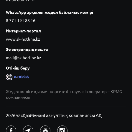
WhatsApp арқылы жедел байланыс нөмірі
8 771 191 88 16
Интернет-портал
www.sk-hotline.kz
Электрондық пошта
mail@sk-hotline.kz
Өтініш беру
Жедел желіге қызмет көрсететін тәуелсіз оператор – KPMG
компаниясы
2026 © «ҚазМұнайГаз» ұлттық компаниясы АҚ