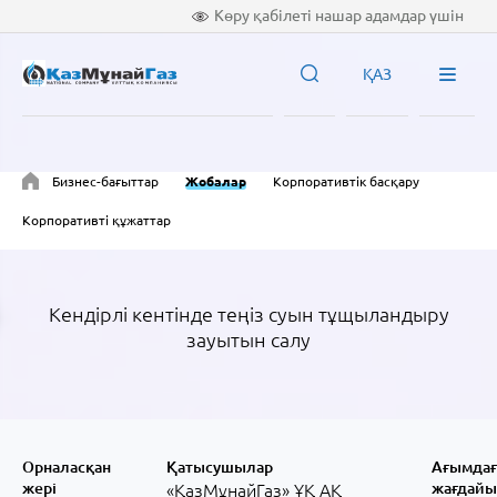
Көру қабілеті нашар адамдар үшін
ҚАЗ
Бизнес-бағыттар
Жобалар
Корпоративтік басқару
Корпоративті құжаттар
Кендірлі кентінде теңіз суын тұщыландыру
зауытын салу
Орналасқан
Қатысушылар
Ағымда
жері
жағдайы
«ҚазМұнайГаз» ҰҚ АҚ