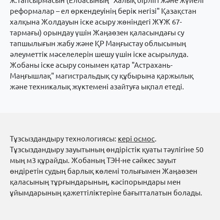
ж.тапсырмасын (Елбасының "Халық бірлігі және жүйелі
реформалар – ел өркендеуінің берік негізі" Қазақстан
халқына Жолдауын іске асыру жөніндегі ЖҰЖ 67-
тармағы) орындау үшін Жаңаөзен қаласындағы су
тапшылығын жабу және ҚР Маңғыстау облысының
әлеуметтік мәселелерін шешу үшін іске асырылуда.
Жобаны іске асыру сонымен қатар "Астрахань-
Маңғышлақ" магистральдық су құбырына қаржылық
және техникалық жүктемені азайтуға ықпал етеді.
Тұзсыздандыру технологиясы:
кері осмос
.
Тұзсыздандыру зауытының өндірістік қуаты тәулігіне 50
мың м3 құрайды. Жобаның ТЭН-не сәйкес зауыт
өндіретін судың барлық көлемі толығымен Жаңаөзен
қаласының тұрғындарының, кәсіпорындары мен
ұйымдарының қажеттіліктеріне бағытталатын болады.