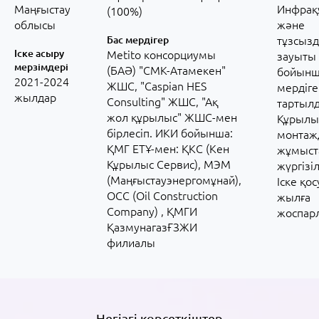
Маңғыстау
Инфра
(100%)
облысы
және
Бас мердігер
тұзсыз
Іске асыру
Metito консорциумы
зауыты
мерзімдері
(БАӘ) "СМК-Атамекен"
бойынш
2021-2024
ЖШС, "Caspian HES
мердіг
жылдар
Consulting" ЖШС, "Ақ
тартыл
жол құрылыс" ЖШС-мен
Құрылы
бірлесіп. ИКИ бойынша:
монтаж
ҚМГ ЕТҰ-мен: ҚКС (Кен
жұмыст
Құрылыс Сервис), МЭМ
жүргізі
(Маңғыстауэнергомұнай),
Іске қо
ОСС (Oil Construction
жылға
Company) , ҚМГИ
жоспарл
ҚазмунагазҒЗЖИ
филиалы
Негізгі көрсеткіштер