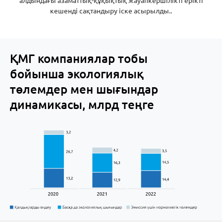
алдындағы азаматтық-құқықтық жауапкершілікті ерікті
кешенді сақтандыру іске асырылды..
ҚМГ компаниялар тобы
бойынша экологиялық
төлемдер мен шығындар
динамикасы, млрд теңге