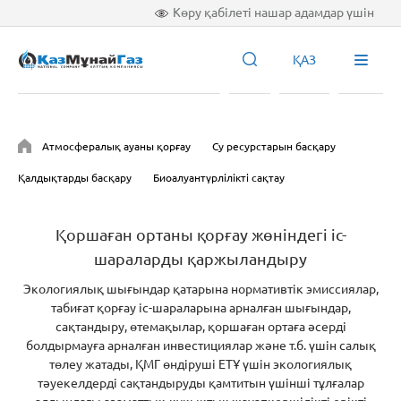
Көру қабілеті нашар адамдар үшін
ҚАЗ
Атмосфералық ауаны қорғау
Су ресурстарын басқару
Қалдықтарды басқару
Биоалуантүрлілікті сақтау
Қоршаған ортаны қорғау жөніндегі іс-
шараларды қаржыландыру
Экологиялық шығындар қатарына нормативтік эмиссиялар,
табиғат қорғау іс-шараларына арналған шығындар,
сақтандыру, өтемақылар, қоршаған ортаға әсерді
болдырмауға арналған инвестициялар және т.б. үшін салық
төлеу жатады, ҚМГ өндіруші ЕТҰ үшін экологиялық
тәуекелдерді сақтандыруды қамтитын үшінші тұлғалар