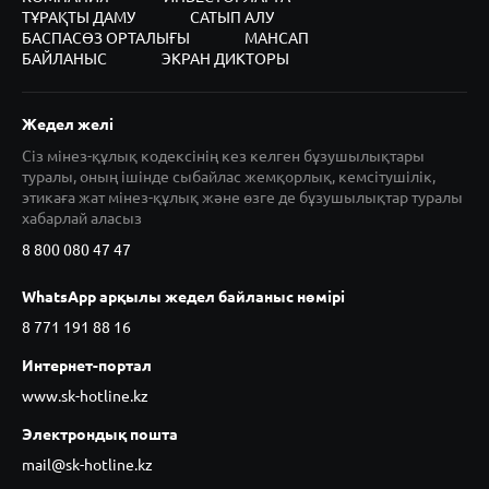
ТҰРАҚТЫ ДАМУ
САТЫП АЛУ
БАСПАСӨЗ ОРТАЛЫҒЫ
МАНСАП
БАЙЛАНЫС
ЭКРАН ДИКТОРЫ
Жедел желі
Сіз мінез-құлық кодексінің кез келген бұзушылықтары
туралы, оның ішінде сыбайлас жемқорлық, кемсітушілік,
этикаға жат мінез-құлық және өзге де бұзушылықтар туралы
хабарлай аласыз
8 800 080 47 47
WhatsApp арқылы жедел байланыс нөмірі
8 771 191 88 16
Интернет-портал
www.sk-hotline.kz
Электрондық пошта
mail@sk-hotline.kz