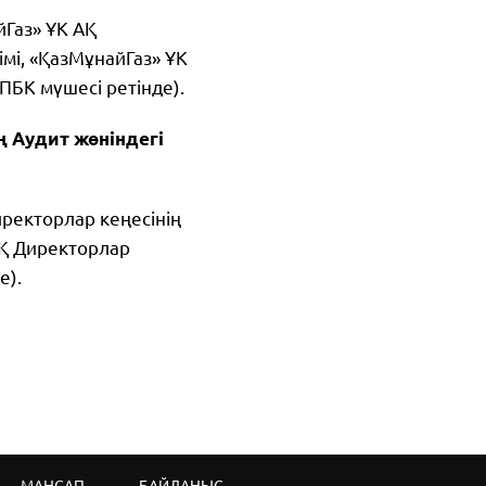
Газ» ҰК АҚ
мі, «ҚазМұнайГаз» ҰК
ПБК мүшесі ретінде).
ң Аудит жөніндегі
ректорлар кеңесінің
АҚ Директорлар
де).
МАНСАП
БАЙЛАНЫС