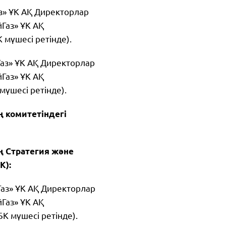
» ҰК АҚ Директорлар
йГаз» ҰК АҚ
 мүшесі ретінде).
аз» ҰК АҚ Директорлар
йГаз» ҰК АҚ
мүшесі ретінде).
ң комитетіндегі
ң Стратегия және
К):
аз» ҰК АҚ Директорлар
йГаз» ҰК АҚ
К мүшесі ретінде).