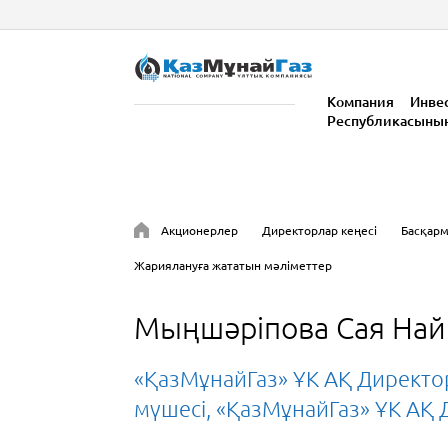
Компания
Инве
Республикасыны
Акционерлер
Директорлар кеңесі
Басқар
Жариялануға жататын мәліметтер
Мыңшәріпова Сая На
«ҚазМұнайГаз» ҰК АҚ Директор
мүшесі, «ҚазМұнайГаз» ҰК АҚ 