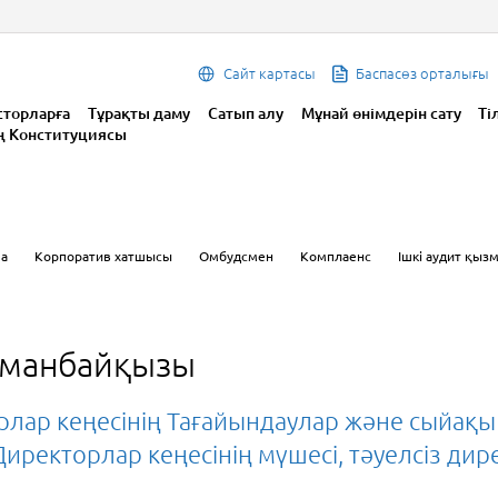
Сайт картасы
Баспасөз орталығы
сторларға
Тұрақты даму
Сатып алу
Мұнай өнімдерін сату
Ті
ң Конституциясы
ма
Корпоратив хатшысы
Омбудсмен
Комплаенс
Ішкі аудит қызм
йманбайқызы
лар кеңесінің Тағайындаулар және сыйақы 
Директорлар кеңесінің мүшесі, тәуелсіз дир