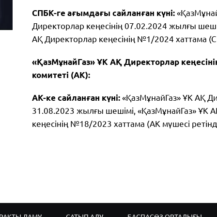
СПБК-ге ағымдағы сайланған күні:
«ҚазМұнай
Директорлар кеңесінің 07.02.2024 жылғы шеші
АҚ Директорлар кеңесінің №1/2024 хаттама (С
«ҚазМұнайГаз» ҰК АҚ Директорлар кеңесіні
комитеті (АК):
АК-ке сайланған күні:
«ҚазМұнайГаз» ҰК АҚ Ди
31.08.2023 жылғы шешімі, «ҚазМұнайГаз» ҰК 
кеңесінің №18/2023 хаттама (АК мүшесі ретін
РАҚТЫ ДАМУ
САТЫП АЛУ
БАСПАСӨЗ ОРТАЛЫҒЫ