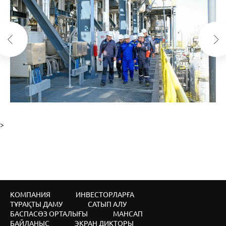
>
КОМПАНИЯ
ИНВЕСТОРЛАРҒА
ТҰРАҚТЫ ДАМУ
САТЫП АЛУ
БАСПАСӨЗ ОРТАЛЫҒЫ
МАНСАП
БАЙЛАНЫС
ЭКРАН ДИКТОРЫ