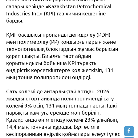
сапары кезінде «Kazakhstan Petrochemical
Industries Inc.» (KPI) газ-химия кешеніне
барды.
ҚМГ басшысы пропанды дегидрлеу (PDH)
мен полимерлеу (PP) қондырғыларын және
технологиялық блоктардың жұмыс барысын
қарап шықты. Биылғы төрт айдың
қорытындысы бойынша KPI тұрақты
өндірістік көрсеткіштерге қол жеткізіп, 131
мың тонна полипропилен өндірді.
Сату көлемі де айтарлықтай артқан. 2026
жылдың төрт айында полипропиленді сату
көлемі 9% өсіп, 131 мың тоннадан асты. Ішкі
нарықты қамтуға ерекше мән беріліп,
Қазақстанда өнім өткізу көлемі 23% ұлғайып,
14,4 мың тоннаны құрады. Бұл өсімге
кәсіпорынның өңірлік қоймалары елеулі үлес