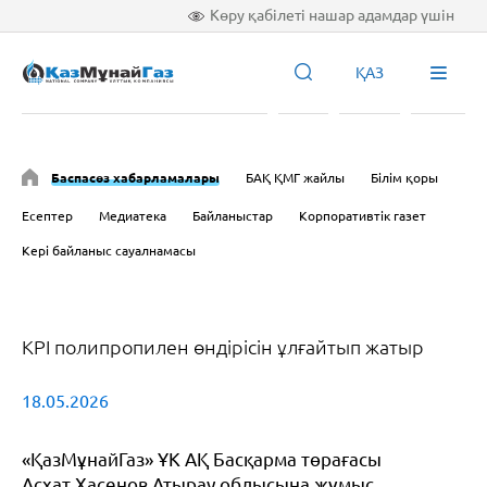
Көру қабілеті нашар адамдар үшін
ҚАЗ
Баспасөз хабарламалары
БАҚ ҚМГ жайлы
Білім қоры
Есептер
Медиатека
Байланыстар
Корпоративтік газет
Кері байланыс сауалнамасы
KPI полипропилен өндірісін ұлғайтып жатыр
18.05.2026
«ҚазМұнайГаз» ҰК АҚ Басқарма төрағасы
Асхат Хасенов Атырау облысына жұмыс