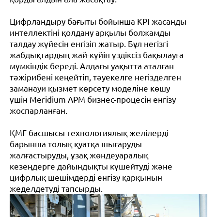
Цифрландыру бағыты бойынша KPI жасанды
интеллектіні қолдану арқылы болжамды
талдау жүйесін енгізіп жатыр. Бұл негізгі
жабдықтардың жай-күйін үздіксіз бақылауға
мүмкіндік береді. Алдағы уақытта аталған
тәжірибені кеңейтіп, тәуекелге негізделген
заманауи қызмет көрсету моделіне көшу
үшін Meridium APM бизнес-процесін енгізу
жоспарланған.
ҚМГ басшысы технологиялық желілерді
барынша толық қуатқа шығаруды
жалғастыруды, ұзақ жөндеуаралық
кезеңдерге дайындықты күшейтуді және
цифрлық шешімдерді енгізу қарқынын
жеделдетуді тапсырды.