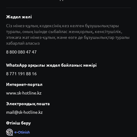
Жедел желі
Сіз мінез-құлық кодексінің кез келген бұзушылықтары
туралы, оның ішінде сыбайлас жемқорлық, кемсітушілік,
этикаға жат мінез-құлық және өзге де бұзушылықтар туралы
хабарлай аласыз
8 800 080 47 47
WhatsApp арқылы жедел байланыс нөмірі
8 771 191 88 16
Интернет-портал
www.sk-hotline.kz
Электрондық пошта
mail@sk-hotline.kz
Өтініш беру