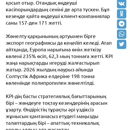
қосып отыр. Отандық өңдеуші
кәсіпорындардың сенімі де арта түскен. Бұл
кезеңде қайта өңдеуші клиент-компаниялар
саны 157-ден 171 жетті.
Жөнелту қарқынының артуымен бірге
экспорт географиясы да кеңейіп келеді. Атап
айтқанда, Еуропа нарығына өнім жеткізу
көлемі 235% өсіп, 62,3 мың тоннаға жетті. KPI
жаңа нарықтарды игеруді жалғастырып
жатыр. 2026 жылдың наурыз айында
Солтүстік Африка елдеріне 198 тонна
көлемінде полипропилен жөнелтілді.
KPI-дің басты стратегиялық бағыттарының
бірі – жөндеуге тоқтау кезеңдерінің арасын
ұзарту. Өндірістің тұрақты әрі үздіксіз
жұмысын қамтамасыз етудегі маңызды
талаптардың бірі – апаттық-техникалық
қорды алдын ала жасақтау.