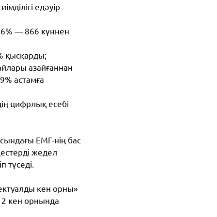
иімділігі едәуір
36% — 866 күннен
%
қысқарды;
дайлары азайғаннан
9%
астамға
дің цифрлық есебі
асындағы ЕМГ-нің бас
цестерді жедел
п түседі.
лектуалды кен орны»
12
кен орнында