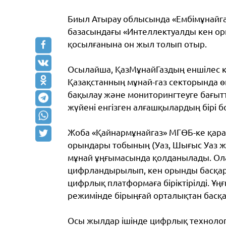
Биыл Атырау облысында «
Ембімұнайг
базасындағы «Интеллектуалды кен ор
қосылғанына он жыл толып отыр.
Осылайша, ҚазМұнайГаздың еншілес 
Қазақстанның мұнай-газ секторында өн
бақылау және мониторингтеуге бағыт
жүйені енгізген алғашқылардың бірі б
Жоба «Қайнармұнайгаз» МГӨБ-ке қара
орындары тобының (Уаз, Шығыс Уаз жә
мұнай ұңғымасында қолданылады. Ол
цифрландырылып, кен орынды басқар
цифрлық платформаға біріктірілді. Ұң
режимінде бірыңғай орталықтан басқ
Осы жылдар ішінде цифрлық технолог