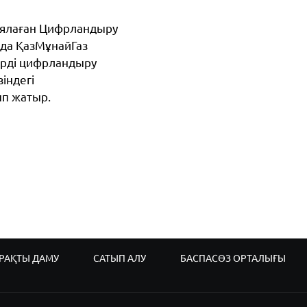
иялаған Цифрландыру
да ҚазМұнайГаз
ерді цифрландыру
індегі
ып жатыр.
РАҚТЫ ДАМУ
САТЫП АЛУ
БАСПАСӨЗ ОРТАЛЫҒЫ