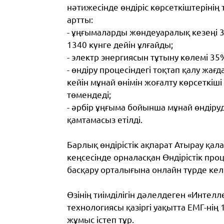
нәтижесінде өндіріс көрсеткіштерінің т
артты:
- ұңғымаларды жөндеуаралық кезеңі
1340 күнге
дейін ұлғайды;
- электр энергиясын тұтыну көлемі
35
- өндіру процесіндегі тоқтап қалу жағ
кейін мұнай өнімін жоғалту көрсеткіші
төмендеді;
- әрбір ұңғыма бойынша мұнай өндіру
қамтамасыз етілді.
Барлық өндірістік ақпарат Атырау қал
кеңсесінде орналасқан Өндірістік про
басқару орталығына онлайн түрде келі
Өзінің тиімділігін дәлелдеген «Интел
технологиясы қазіргі уақытта ЕМГ-нің
жұмыс істеп тұр.