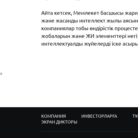
Айта кетсек, Мемлекет басшысы жар
және жасанды интеллект жылы аясын
компаниялар тобы өндірістік процест
жобаларын және ЖИ элементтері негіз
интеллектуалды жүйелерді іске асыр
>
КОМПАНИЯ
ИНВЕСТОРЛАРҒА
ТҰ
ЭКРАН ДИКТОРЫ