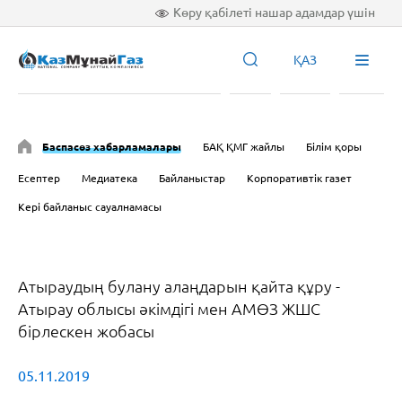
Көру қабілеті нашар адамдар үшін
ҚАЗ
Баспасөз хабарламалары
БАҚ ҚМГ жайлы
Білім қоры
Есептер
Медиатека
Байланыстар
Корпоративтік газет
Кері байланыс сауалнамасы
Атыраудың булану алаңдарын қайта құру -
Атырау облысы әкімдігі мен АМӨЗ ЖШС
бірлескен жобасы
05.11.2019