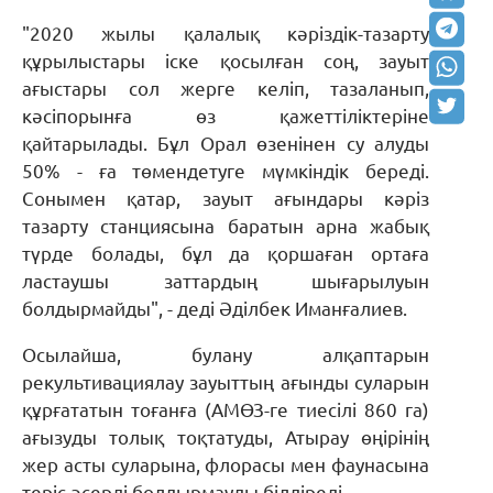
"2020 жылы қалалық кәріздік-тазарту
құрылыстары іске қосылған соң, зауыт
ағыстары сол жерге келіп, тазаланып,
кәсіпорынға өз қажеттіліктеріне
қайтарылады. Бұл Орал өзенінен су алуды
50% - ға төмендетуге мүмкіндік береді.
Сонымен қатар, зауыт ағындары кәріз
тазарту станциясына баратын арна жабық
түрде болады, бұл да қоршаған ортаға
ластаушы заттардың шығарылуын
болдырмайды", - деді Әділбек Иманғалиев.
Осылайша, булану алқаптарын
рекультивациялау зауыттың ағынды суларын
құрғататын тоғанға (АМӨЗ-ге тиесілі 860 га)
ағызуды толық тоқтатуды, Атырау өңірінің
жер асты суларына, флорасы мен фаунасына
теріс әсерді болдырмауды білдіреді.