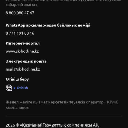
хабарлай аласыз
8 800 080 47 47
WhatsApp арқылы жедел байланыс нөмірі
8 771 191 88 16
Интернет-портал
www.sk-hotline.kz
Электрондық пошта
mail@sk-hotline.kz
Өтініш беру
Жедел желіге қызмет көрсететін тәуелсіз оператор – KPMG
компаниясы
2026 © «ҚазМұнайГаз» ұлттық компаниясы АҚ