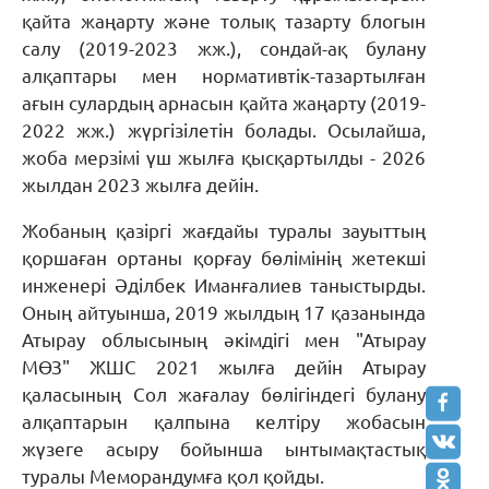
қайта жаңарту және толық тазарту блогын
салу (2019-2023 жж.), сондай-ақ булану
алқаптары мен нормативтік-тазартылған
ағын сулардың арнасын қайта жаңарту (2019-
2022 жж.) жүргізілетін болады. Осылайша,
жоба мерзімі үш жылға қысқартылды - 2026
жылдан 2023 жылға дейін.
Жобаның қазіргі жағдайы туралы зауыттың
қоршаған ортаны қорғау бөлімінің жетекші
инженері Әділбек Иманғалиев таныстырды.
Оның айтуынша, 2019 жылдың 17 қазанында
Атырау облысының әкімдігі мен "Атырау
МӨЗ" ЖШС 2021 жылға дейін Атырау
қаласының Сол жағалау бөлігіндегі булану
алқаптарын қалпына келтіру жобасын
жүзеге асыру бойынша ынтымақтастық
туралы Меморандумға қол қойды.