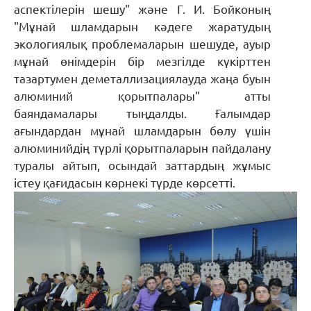
аспектілерін шешу" және Г. И. Бойконың
"Мұнай шламдарын кәдеге жаратудың
экологиялық проблемаларын шешуде, ауыр
мұнай өнімдерін бір мезгілде күкірттен
тазартумен деметаллизациялауда жаңа буын
алюминий қорытпалары" атты
баяндамалары тыңдалды. Ғалымдар
ағындардан мұнай шламдарын бөлу үшін
алюминийдің түрлі қорытпаларын пайдалану
туралы айтып, осындай заттардың жұмыс
істеу қағидасын көрнекі түрде көрсетті.