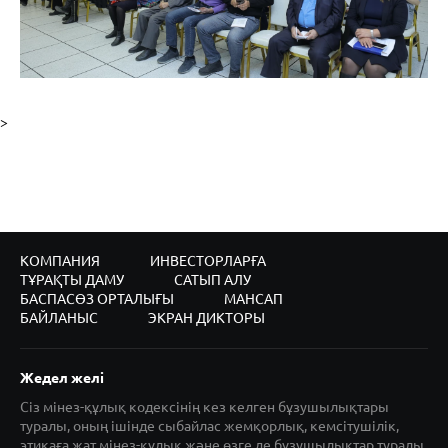
>
КОМПАНИЯ
ИНВЕСТОРЛАРҒА
ТҰРАҚТЫ ДАМУ
САТЫП АЛУ
БАСПАСӨЗ ОРТАЛЫҒЫ
МАНСАП
БАЙЛАНЫС
ЭКРАН ДИКТОРЫ
Жедел желі
Сіз мінез-құлық кодексінің кез келген бұзушылықтары
туралы, оның ішінде сыбайлас жемқорлық, кемсітушілік,
этикаға жат мінез-құлық және өзге де бұзушылықтар туралы