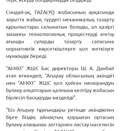
Сондай-ақ, TAZALYQ жобасының арқасында
зауытта жабық түрдегі механикалық тазарту
құрылыстары салынатын болады, ал қазіргі
заманғы технологиялық процестерді енгізу
ағынды суларды тазарту сапасына
нормативтік көрсеткіштерге қол жеткізуге
мүмкіндік береді.
"АМӨЗ" ЖШС Бас директоры Ш. А. Данбай
атап өткендей, "Атырау облысының әкімдігі
мен "АМӨЗ" ЖШС қол қойған меморандум
булану алқаптарын қалпына келтіру жобасын
бірлесіп басқаруды көздейді".
"Біз Атырау тұрғындары ретінде әкімдікпен
бірге біздің аймақтың қоршаған ортасын
булану алаңынан заттармен ластау мәселесін