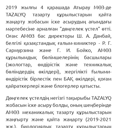
2019 жылғы 4 қарашада Атырау МӨЗ-де
TAZALYQ тазарту құрылыстарын қайта
жаңарту жобасын іске асырудың ағымдағы
мәртебесіне арналған "дөңгелек үстел" өтті.
Оған: АМӨЗ бас директоры Ш. А. Данбай,
белгілі қазақстандық ғалым-химиктер - Р. Г.
Сармурзина және Г. И. Бойко, АМӨЗ
құрылымдық бөлімшелерінің басшылары
(экологтар, өндірістік және техникалық
бөлімдердің өкілдері), жергілікті Ғылыми-
өндірістік бірлестік пен БАҚ өкілдері, қоғам
қайраткерлері және блогерлер қатысты.
Дөңгелек үстелдің негізгі тақырыбы TAZALYQ
жобасын іске асыру болды, оның шеңберінде
АМӨЗ механикалық тазарту құрылыстарын
жаңғырту және қайта жаңарту (2019-2021
жж.), биологиялық тазарту құрылыстарын