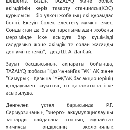
шешеміз. Біздің TAZALYQ және облыс
әкімдігінің кәріз тазарту станциясы(КОС)
құрылысы - бір үлкен жобаның екі құрамдас
бөлігі. Екеуін бөлек елестету мүмкін емес.
Сондықтан да біз өз тарапымыздан жобаны
мерзімінде іске асыруға бар күшімізді
салудамыз және әкімдік те солай жасайды
деп үміттенеміз", - деді Ш. А. Данбай.
Зауыт басшысының ақпараты бойынша,
TAZALYQ жобасы "ҚазМұнайГаз "ҰК" АҚ және
"Самұрық – Қазына "ҰӘҚ"АҚ бас акционерінің
қолдауымен зауыттың өз қаражатына іске
асырылуда.
Дөңгелек үстел барысында Р.Г.
Сармурзинаның "энерго- аккумуляциялаушы
заттарды пайдалана отырып, мұнай-газ
химиясы өндірісінің экологиялық