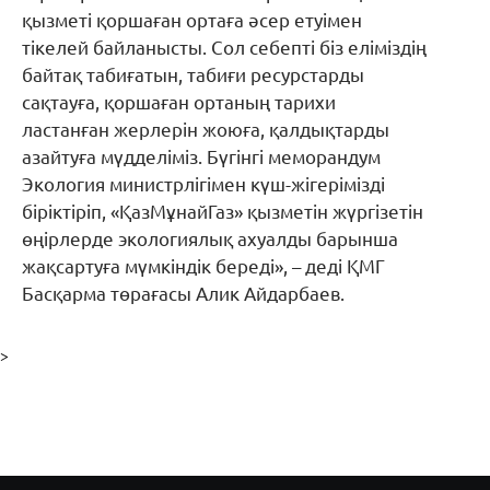
қызметі қоршаған ортаға әсер етуімен
тікелей байланысты. Сол себепті біз еліміздің
байтақ табиғатын, табиғи ресурстарды
сақтауға, қоршаған ортаның тарихи
ластанған жерлерін жоюға, қалдықтарды
азайтуға мүдделіміз. Бүгінгі меморандум
Экология министрлігімен күш-жігерімізді
біріктіріп, «ҚазМұнайГаз» қызметін жүргізетін
өңірлерде экологиялық ахуалды барынша
жақсартуға мүмкіндік береді», – деді ҚМГ
Басқарма төрағасы Алик Айдарбаев.
>