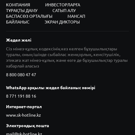
КОМПАНИЯ
ИНВЕСТОРЛАРҒА
ТҰРАҚТЫ ДАМУ
САТЫП АЛУ
БАСПАСӨЗ ОРТАЛЫҒЫ
МАНСАП
БАЙЛАНЫС
ЭКРАН ДИКТОРЫ
Жедел желі
Сіз мінез-құлық кодексінің кез келген бұзушылықтары
туралы, оның ішінде сыбайлас жемқорлық, кемсітушілік,
этикаға жат мінез-құлық және өзге де бұзушылықтар туралы
хабарлай аласыз
8 800 080 47 47
WhatsApp арқылы жедел байланыс нөмірі
8 771 191 88 16
Интернет-портал
www.sk-hotline.kz
Электрондық пошта
mail@sk-hotline.kz