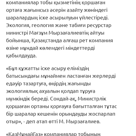
компаниялар тобы қызметінің қоршаған
ортаға жағымсыз әсерін азайту жөніндегі
шаралардың іске асырылуын үйлестіреді.
Экология, геология және табиғи ресурстар
министрі Мағзұм Мырзағалиевтің айтуы
бойынша, Қазақстанда алғаш рет компания
өзіне мұндай көлемдегі міндеттерді
қабылдауда.
«Бұл құжатты іске асыру еліміздің
батысындағы мұнаймен ластанған жерлерді
едәуір тазартуға, өңірдің жағымды
экологиялық ахуалын қолдап тұруға
мүмкіндік береді. Сондай-ақ, Министрлік
қоршаған ортаны қорғауға бағытталған тұтас
бір шаралар кешенін орындауды жоспарлап
отыр», - деп атап өтті М. Мырзағалиев.
«ҚазМұнайГаз» компаниялар тобының