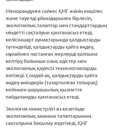
Меморандумға сәйкес ҚМГ өзінің еншілес
және тәуелді ұйымдарымен бірлесіп,
экологиялық талаптар мен стандарттардың
міндетті сақталуын қамтамасыз етеді,
келісімшарт аумақтарында қалдықтарды
түгендейді, қалдықтарды қайта өңдеу,
мұнаймен ластанған жерлерді қалпына
келтіру бойынша озық әдістер мен
экологиялық қауіпсіз технологияларды
енгізеді. Сондай-ақ, қалдықтарды қайта
өңдеу өнімдерін (тазартылған топырақ)
кейіннен шаруашылық қызметте
пайдалануды қамтамасыз етеді.
Экология министрлігі өз кезегінде
экологиялық заңнама талаптарының
сақталуына бақылау жүргізеді, ҚМГ