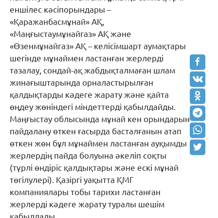
еншілес кәсіпорындары –
«Қаражанбасмұнай» АҚ,
«Маңғыстаумұнайгаз» АҚ және
«Өзенмұнайгаз» АҚ – келісімшарт аумақтары
шегінде мұнаймен ластанған жерлерді
тазалау, сондай-ақ жабдықталмаған шлам
жинағыштарында орналастырылған
қалдықтарды кәдеге жарату және қайта
өңдеу жөніндегі міндеттерді қабылдайды.
Маңғыстау облысында мұнай кен орындарын
пайдалану өткен ғасырда басталғанын атап
өткен жөн бұл мұнаймен ластанған ауқымды
жерлердің пайда болуына әкеліп соқты
(түрлі өндіріс қалдықтары және ескі мұнай
төгілулері). Қазіргі уақытта ҚМГ
компаниялары тобы тарихи ластанған
жерлерді кәдеге жарату туралы шешім
қабылдады.