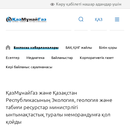
Көру қабілеті нашар адамдар үшін
ҚАЗ
Баспасөз хабарламалары
БАҚ ҚМГ жайлы
Білім қоры
Есептер
Медиатека
Байланыстар
Корпоративтік газет
Кері байланыс сауалнамасы
ҚазМұнайГаз және Қазақстан
Республикасының Экология, геология және
табиғи ресурстар министрлігі
ынтымақтастық туралы меморандумға қол
қойды