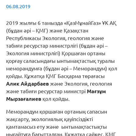
06.08.2019
2019 жылғы 6 тамызда «ҚазМұнайГаз» ҰК АҚ
(бұдан әрі – ҚМГ) және Қазақстан
Республикасы Экология, геология және
табиғи ресурстар министрлігі (бұдан әрі –
Экология министрлігі) Қоршаған ортаны
қорғау саласындағы ынтымақтастық туралы
меморандумға (бұдан әрі – Меморандум) қол
қойды. Құжатқа ҚМГ Басқарма төрағасы
Алик Айдарбаев
және Экология, геология
және табиғи ресурстар министрі
Мағзұм
Мырзағалиев
қол қойды.
Меморандум қоршаған ортаның сапасын
жақсарту, экологиялық қауіпсіздікті
қамтамасыз ету және ынтымақтастықты
нығайтуға бағытталған. Құжатқа сәйкес, ҚМГ