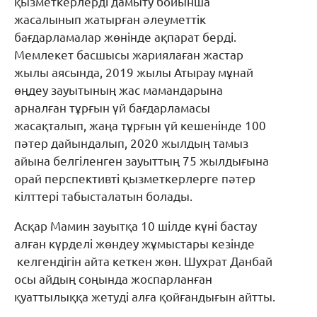
қызметкерлерді дамыту бойынша
жасалынып жатырған әлеуметтік
бағдарламалар жөнінде ақпарат берді.
Мемлекет басшысы жариялаған жастар
жылы аясында, 2019 жылы Атырау мұнай
өңдеу зауытының жас мамандарына
арналған тұрғын үй бағдарламасы
жасақталып, жаңа тұрғын үй кешенінде 100
пәтер дайындалып, 2020 жылдың тамыз
айына белгіленген зауыттың 75 жылдығына
орай перспективті қызметкерлерге пәтер
кілттері табысталатын болады.
Асқар Мамин зауытқа 10 шілде күні бастау
алған күрделі жөндеу жұмыстары кезінде
келгендігін айта кеткен жөн. Шухрат Данбай
осы айдың соңында жоспарланған
қуаттылыққа жетуді алға қойғандығын айтты.