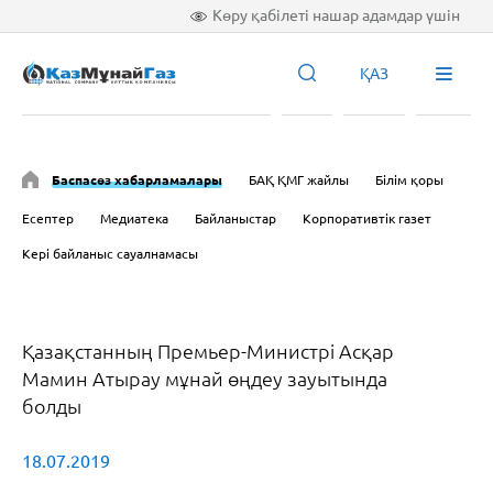
Көру қабілеті нашар адамдар үшін
ҚАЗ
Баспасөз хабарламалары
БАҚ ҚМГ жайлы
Білім қоры
Есептер
Медиатека
Байланыстар
Корпоративтік газет
Кері байланыс сауалнамасы
Қазақстанның Премьер-Министрі Асқар
Мамин Атырау мұнай өңдеу зауытында
болды
18.07.2019