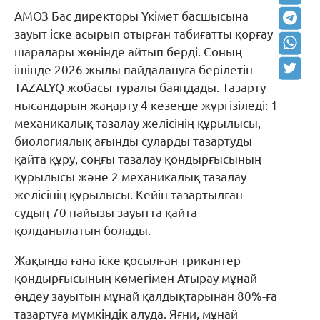
АМӨЗ Бас директоры Үкімет басшысына
зауыт іске асырып отырған табиғатты қорғау
шаралары жөнінде айтып берді. Соның
ішінде 2026 жылы пайдалануға берілетін
TAZALYQ жобасы туралы баяндады. Тазарту
нысандарын жаңарту 4 кезеңде жүргізіледі: 1
механикалық тазалау желісінің құрылысы,
биологиялық ағынды суларды тазартуды
қайта құру, соңғы тазалау қондырғысының
құрылысы және 2 механикалық тазалау
желісінің құрылысы. Кейін тазартылған
судың 70 пайызы зауытта қайта
қолданылатын болады.
Жақында ғана іске қосылған трикантер
қондырғысының көмегімен Атырау мұнай
өңдеу зауытын мұнай қалдықтарынан 80%-ға
тазартуға мүмкіндік алуда. Яғни, мұнай