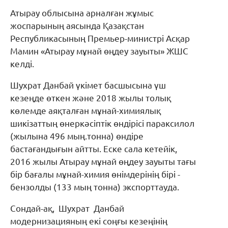
Атырау облысына арналған жұмыс
жоспарының аясында Қазақстан
Республикасының Премьер-министрі Асқар
Мамин «Атырау мұнай өңдеу зауыты» ЖШС
келді.
Шухрат Данбай үкімет басшысына үш
кезеңде өткен және 2018 жылы толық
көлемде аяқталған мұнай-химиялық
шикізаттың өнеркәсіптік өндірісі параксилол
(жылына 496 мың.тонна) өндіре
бастағандығын айтты. Еске сала кетейік,
2016 жылы Атырау мұнай өңдеу зауыты тағы
бір бағалы мұнай-химия өнімдерінің бірі -
бензолды (133 мың тонна) экспорттауда.
Сондай-ақ, Шухрат Данбай
модернизацияның екі соңғы кезеңінің