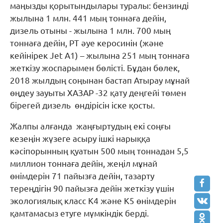
маңызды қорытындылары туралы: бензинді
жылына 1 млн. 441 мың тоннаға дейін,
дизель отыны - жылына 1 млн. 700 мың
тоннаға дейін, РТ әуе керосинін (және
кейінірек Jet A1) – жылына 251 мың тоннаға
жеткізу жоспарымен бөлісті. Бұдан бөлек,
2018 жылдың соңынан бастап Атырау мұнай
өңдеу зауыты ХАЗАР -32 қату деңгейі төмен
бірегей дизель өндірісін іске қосты.
Жалпы алғанда жаңғыртудың екі соңғы
кезеңін жүзеге асыру ішкі нарыққа
кәсіпорынның қуатын 500 мың тоннадан 5,5
миллион тоннаға дейін, жеңіл мұнай
өнімдерін 71 пайызға дейін, тазарту
тереңдігін 90 пайызға дейін жеткізу үшін
экологиялық класс K4 және K5 өнімдерін
қамтамасыз етуге мүмкіндік берді.