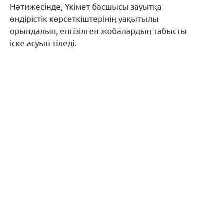
Нәтижесінде, Үкімет басшысы зауытқа
өндірістік көрсеткіштерінің уақытылы
орындалып, енгізілген жобалардың табысты
іске асуын тіледі.