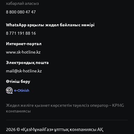
хабарлай аласыз
8 800 080 47 47
WhatsApp арқылы жедел байланыс нөмірі
8 771 191 88 16
Интернет-портал
www.sk-hotline.kz
Электрондық пошта
mail@sk-hotline.kz
Өтініш беру
Жедел желіге қызмет көрсететін тәуелсіз оператор – KPMG
компаниясы
2026 © «ҚазМұнайГаз» ұлттық компаниясы АҚ