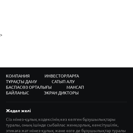
>
КОМПАНИЯ
ИНВЕСТОРЛАРҒА
ТҰРАҚТЫ ДАМУ
САТЫП АЛУ
БАСПАСӨЗ ОРТАЛЫҒЫ
МАНСАП
БАЙЛАНЫС
ЭКРАН ДИКТОРЫ
Жедел желі
Сіз мінез-құлық кодексінің кез келген бұзушылықтары
туралы, оның ішінде сыбайлас жемқорлық, кемсітушілік,
этикаға жат мінез-құлық және өзге де бұзушылықтар туралы