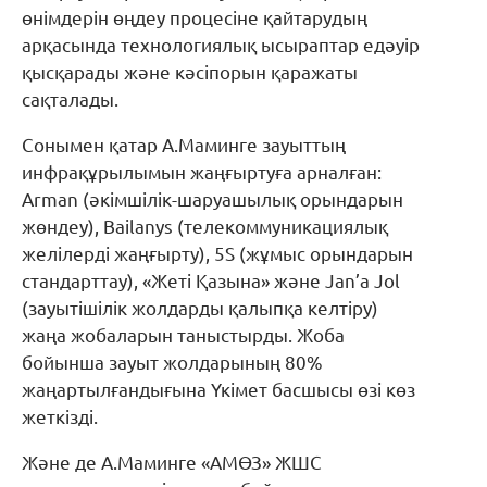
өнімдерін өңдеу процесіне қайтарудың
арқасында технологиялық ысыраптар едәуір
қысқарады және кәсіпорын қаражаты
сақталады.
Сонымен қатар А.Маминге зауыттың
инфрақұрылымын жаңғыртуға арналған:
Arman (әкімшілік-шаруашылық орындарын
жөндеу), Bailanys (телекоммуникациялық
желілерді жаңғырту), 5S (жұмыс орындарын
стандарттау), «Жеті Қазына» және Jan’a Jol
(зауытішілік жолдарды қалыпқа келтіру)
жаңа жобаларын таныстырды. Жоба
бойынша зауыт жолдарының 80%
жаңартылғандығына Үкімет басшысы өзі көз
жеткізді.
Және де А.Маминге «АМӨЗ» ЖШС