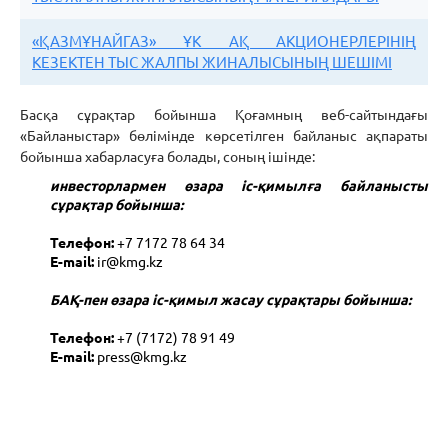
«ҚАЗМҰНАЙГАЗ» ҰК АҚ АКЦИОНЕРЛЕРІНІҢ
КЕЗЕКТЕН ТЫС ЖАЛПЫ ЖИНАЛЫСЫНЫҢ ШЕШІМІ
Басқа сұрақтар бойынша Қоғамның веб-сайтындағы
«Байланыстар» бөлімінде көрсетілген байланыс ақпараты
бойынша хабарласуға болады, соның ішінде:
инвесторлармен өзара іс-қимылға байланысты
сұрақтар бойынша:
Телефон:
+7 7172 78 64 34
E-mail:
ir@kmg.kz
БАҚ-пен өзара іс-қимыл жасау сұрақтары бойынша:
Телефон:
+7 (7172) 78 91 49
E-mail:
press@kmg.kz