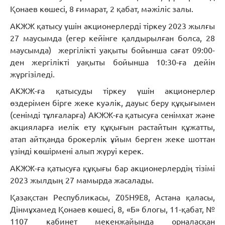
Қонаев көшесі, 8 ғимарат, 2 қабат, мәжіліс залы.
АКЖЖ қатысу үшін акционерлерді тіркеу 2023 жылғы
27 маусымда (егер кейінге қалдырылған болса, 28
маусымда) жергілікті уақыты бойынша сағат 09:00-
ден жергілікті уақыты бойынша 10:30-ға дейін
жүргізіледі.
АКЖЖ-ға қатысуды тіркеу үшін акционерлер
өздерімен бірге жеке куәлік, дауыс беру құқығымен
(сенімді тұлғаларға) АКЖЖ-ға қатысуға сенімхат және
акцияларға иелік ету құқығын растайтын құжатты,
атап айтқанда брокерлік ұйым берген жеке шоттан
үзінді көшірмені алып жүруі керек.
АКЖЖ-ға қатысуға құқығы бар акционерлердің тізімі
2023 жылдың 27 мамырда жасалады.
Қазақстан Республикасы, Z05H9E8, Астана қаласы,
Дінмұхамед Қонаев көшесі, 8, «Б» блогы, 11-қабат, №
1107 кабинет мекенжайында орналасқан