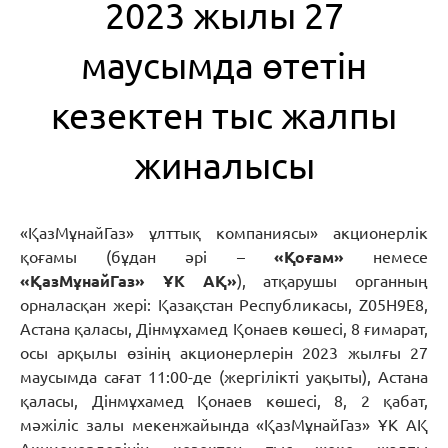
2023 жылы 27
маусымда өтетін
кезектен тыс жалпы
жиналысы
«ҚазМұнайГаз» ұлттық компаниясы» акционерлік
қоғамы (бұдан әрі –
«Қоғам»
немесе
«ҚазМұнайГаз» ҰК АҚ»
), атқарушы органның
орналасқан жері: Қазақстан Республикасы, Z05H9E8,
Астана қаласы, Дінмұхамед Қонаев көшесі, 8 ғимарат,
осы арқылы өзінің акционерлерін 2023 жылғы 27
маусымда сағат 11:00-де (жергілікті уақыты), Астана
қаласы, Дінмұхамед Қонаев көшесі, 8, 2 қабат,
мәжіліс залы мекенжайында «ҚазМұнайГаз» ҰК АҚ