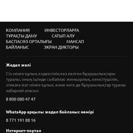
КОМПАНИЯ
ИНВЕСТОРЛАРҒА
ТҰРАҚТЫ ДАМУ
САТЫП АЛУ
БАСПАСӨЗ ОРТАЛЫҒЫ
МАНСАП
БАЙЛАНЫС
ЭКРАН ДИКТОРЫ
Жедел желі
Сіз мінез-құлық кодексінің кез келген бұзушылықтары
туралы, оның ішінде сыбайлас жемқорлық, кемсітушілік,
этикаға жат мінез-құлық және өзге де бұзушылықтар туралы
хабарлай аласыз
8 800 080 47 47
WhatsApp арқылы жедел байланыс нөмірі
8 771 191 88 16
Интернет-портал