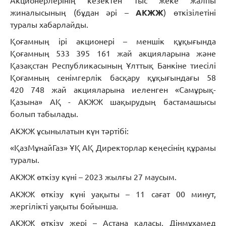
Акционерлерінің кезектен тыс жеке жалпы
жиналысының (бұдан әрі –
АКЖЖ
) өткізілетіні
туралы хабарлайды.
Қоғамның ірі акционері – меншік құқығында
Қоғамның 533 395 161 жай акцияларына және
Қазақстан Республикасының Ұлттық Банкіне тиесілі
Қоғамның сенімгерлік басқару құқығындағы 58
420 748 жай акцияларына иеленген «Самұрық-
Қазына» АҚ - АКЖЖ шақырудың бастамашысы
болып табылады.
АКЖЖ ұсынылатын күн тәртібі:
«ҚазМұнайГаз» ҰҚ АҚ Директорлар кеңесінің құрамы
туралы.
АКЖЖ өткізу күні – 2023 жылғы 27 маусым.
АКЖЖ өткізу күні уақыты – 11 сағат 00 минут,
жергілікті уақыты бойынша.
АКЖЖ өткізу жері – Астана қаласы, Дінмұхамед