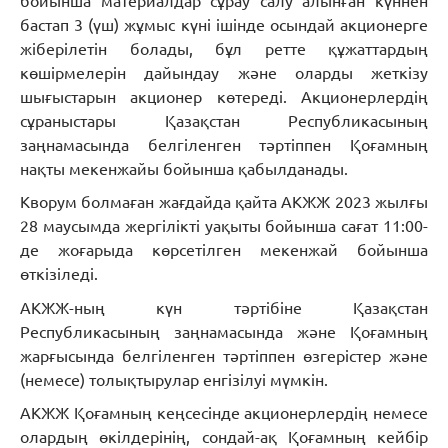
бойынша материалдар сұрау салу алынған күннен
бастап 3 (үш) жұмыс күні ішінде осындай акционерге
жіберілетін болады, бұл ретте құжаттардың
көшірмелерін дайындау және оларды жеткізу
шығыстарын акционер көтереді. Акционерлердің
сұраныстары Қазақстан Республикасының
заңнамасында белгіленген тәртіппен Қоғамның
нақты мекенжайы бойынша қабылданады.
Кворум болмаған жағдайда қайта АКЖЖ 2023 жылғы
28 маусымда жергілікті уақыты бойынша сағат 11:00-
де жоғарыда көрсетілген мекенжай бойынша
өткізіледі.
АКЖЖ-ның күн тәртібіне Қазақстан
Республикасының заңнамасында және Қоғамның
жарғысында белгіленген тәртіппен өзгерістер және
(немесе) толықтырулар енгізілуі мүмкін.
АКЖЖ Қоғамның кеңсесінде акционерлердің немесе
олардың өкілдерінің, сондай-ақ Қоғамның кейбір