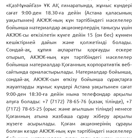
«ҚазМұнайГаз» ҰК АҚ ғимаратында, жұмыс күндері
сағат 9:00-ден 18.30-ға дейін (Астана қаласының
уақытымен) АКЖЖ-ның күн тәртібіндегі мәселелер
бойынша материалдар акционерлердің танысуы үшін
АКЖЖ-сы өткізілетін күнге дейін 15 (он бес) күннен
кешіктірмей дайын және қолжетімді болады.
Сондай-ақ, құпия ақпаратты қорғауды ескере
отырып, АКЖЖ-ның күн тәртібіндегі мәселелер
бойынша материалдар Қоғамның корпоративтік веб-
сайтында орналастырылады. Материалдар бойынша,
сондай-ақ АКЖЖ-сын өткізу бойынша сұрақтарға
жауаптарды жұмыс күндері Астана уақытымен сағат
9:00-ден 18:30-ға дейін мына телефондар арқылы
алуға болады: +7 (7172) 78-65-76 (қазақ тілінде), +7
(7172) 78-65-25 (орыс және ағылшын тілінде) немесе
Қоғамның атына жазбаша сұрау жіберу арқылы
жүзеге асырылады. Қоғам акционерінің сұрауы
болған кезде АКЖЖ-ның күн тәртібіндегі мәселелер