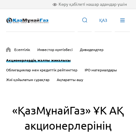
Көру қабілеті нашар адамдар үшін
ҚАЗ
Есептілік
Инвестор күнтізбесі
Дивидендтер
Акционерлердің жалпы жиналысы
Облигациялар мен кредиттік рейтингтер
IPO материалдары
Жиі қойылатын сұрақтар
Ақпаратты ашу
«ҚазМұнайГаз» ҰК АҚ
акционерлерінің