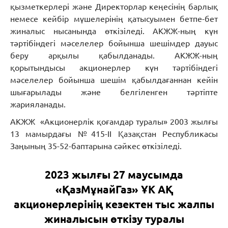
қызметкерлері және Директорлар кеңесінің барлық
немесе кейбір мүшелерінің қатысуымен бетпе-бет
жиналыс нысанында өткізіледі. АКЖЖ-ның күн
тәртібіндегі мәселелер бойынша шешімдер дауыс
беру арқылы қабылданады. АКЖЖ-ның
қорытындысы акционерлер күн тәртібіндегі
мәселелер бойынша шешім қабылдағаннан кейін
шығарылады және белгіленген тәртіпте
жарияланады.
АКЖЖ «Акционерлік қоғамдар туралы» 2003 жылғы
13 мамырдағы №415-II Қазақстан Республикасы
Заңының 35-52-баптарына сәйкес өткізіледі.
2023 жылғы 27 маусымда
«ҚазМұнайГаз» ҰК АҚ
акционерлерінің кезектен тыс жалпы
жиналысын өткізу туралы