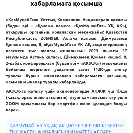
хабарламаға қосымша
«ҚазМұнайГаз» Ұлттық Компания» Акционерлік қоғамы
(бұдан әрі – «Қоғам» немесе «ҚазМұнайГаз» ҰҚ АҚ»),
атқарушы органның орналасқан мекенжайы: Қазақстан
Республикасы, Z05Н9Е8, Астана қаласы, Дінмұхамед
Қонаев көшесі, 8, «ҚазМұнайГаз» ҰК АҚ акционерлерінің
кезектен тыс жалпы жиналысын 2023 жылғы 27
маусымда Астана қаласы, Дінмұхамед Қонаев көшесі, 8,
2-қабат, конференц-зал (бұдан әрі – «АКЖЖ») мекенжайы
бойынша жергілікті уақытпен сағат 11:00-де өткізу
туралы бұрын жарияланған хабарламаға қосымша,
осымен мыналар туралы хабарлайды.
АКЖЖ-ға қатысу үшін акционерлерде АКЖЖ үш тілде
(қазақ, орыс және ағылшын) өтуін қамтамасыз ету үшін
ZOOM қосымшасы бар смартфон және құлаққап болуы
керек.
ҚАЗМҰНАЙГАЗ ҰҚ АҚ АКЦИОНЕРЛЕРІНІҢ КЕЗЕКТЕН
ТЫС ЖАЛПЫ ЖИНАЛЫСЫНЫҢ МАТЕРИАЛДАРЫ