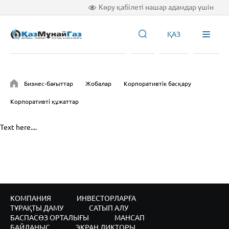
Көру қабілеті нашар адамдар үшін
ҚАЗ
Бизнес-бағыттар
Жобалар
Корпоративтік басқару
Корпоративті құжаттар
Text here....
КОМПАНИЯ
ИНВЕСТОРЛАРҒА
ТҰРАҚТЫ ДАМУ
САТЫП АЛУ
БАСПАСӨЗ ОРТАЛЫҒЫ
МАНСАП
БАЙЛАНЫС
ЭКРАН ДИКТОРЫ