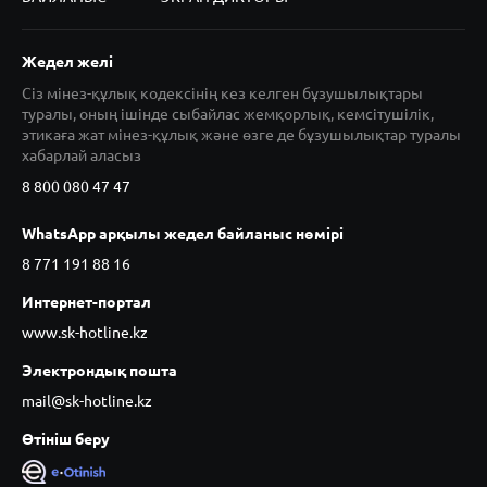
Жедел желі
Сіз мінез-құлық кодексінің кез келген бұзушылықтары
туралы, оның ішінде сыбайлас жемқорлық, кемсітушілік,
этикаға жат мінез-құлық және өзге де бұзушылықтар туралы
хабарлай аласыз
8 800 080 47 47
WhatsApp арқылы жедел байланыс нөмірі
8 771 191 88 16
Интернет-портал
www.sk-hotline.kz
Электрондық пошта
mail@sk-hotline.kz
Өтініш беру