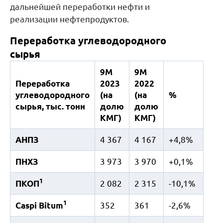
дальнейшей переработки нефти и
реализации нефтепродуктов.
Переработка углеводородного
сырья
9М
9М
Переработка
2023
2022
углеводородного
(на
(на
%
сырья, тыс. тонн
долю
долю
КМГ)
КМГ)
АНПЗ
4 367
4 167
+4,8%
ПНХЗ
3 973
3 970
+0,1%
1
ПКОП
2 082
2 315
-10,1%
1
Caspi Bitum
352
361
-2,6%