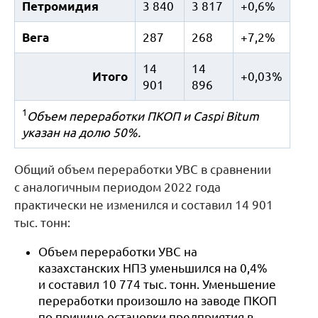
Петромидия
3 840
3 817
+0,6%
Вега
287
268
+7,2%
14
14
Итого
+0,03%
901
896
1
Объем переработки ПКОП и Caspi Bitum
указан на долю 50%.
Общий объем переработки УВС в сравнении
с аналогичным периодом 2022 года
практически не изменился и составил 14 901
тыс. тонн:
Объем переработки УВС на
казахстанских НПЗ уменьшился на 0,4%
и составил 10 774 тыс. тонн. Уменьшение
переработки произошло на заводе ПКОП
по причине остановки предприятия в