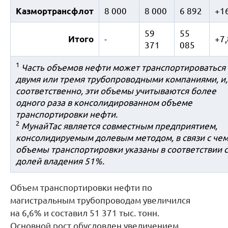
Казмортрансфлот
8 000
8 000
6 892
+1
59
55
Итого
-
+7
371
085
1
Часть объемов нефти может транспортироваться
двумя или тремя трубопроводными компаниями, и,
соответственно, эти объемы учитываются более
одного раза в консолидированном объеме
транспортировки нефти.
2
МунайТас является совместным предприятием,
консолидируемым долевым методом, в связи с че
объемы транспортировки указаны в соответствии с
долей владения 51%.
Объем транспортировки нефти по
магистральным трубопроводам увеличился
на 6,6% и составил 51 371 тыс. тонн.
Основной рост обусловлен увеличением