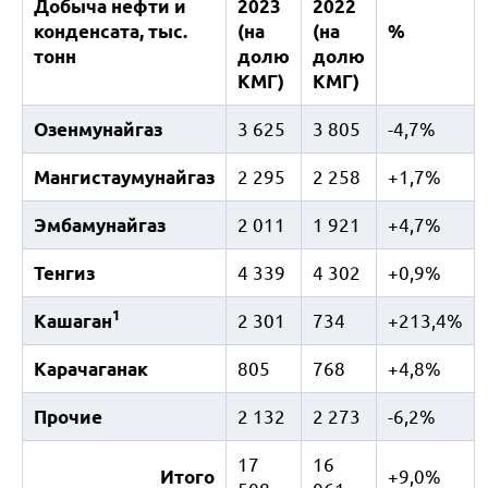
Добыча нефти и
2023
2022
конденсата, тыс.
(на
(на
%
тонн
долю
долю
КМГ)
КМГ)
Озенмунайгаз
3 625
3 805
-4,7%
Мангистаумунайгаз
2 295
2 258
+1,7%
Эмбамунайгаз
2 011
1 921
+4,7%
Тенгиз
4 339
4 302
+0,9%
1
Кашаган
2 301
734
+213,4%
Карачаганак
805
768
+4,8%
Прочие
2 132
2 273
-6,2%
17
16
Итого
+9,0%