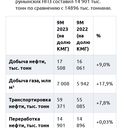
румынских НПЗ составил 14 901 тыс.
тонн по сравнению с 14896 тыс. тоннами.
9М
9М
2023
2022
(на
(на
%
долю
долю
КМГ)
КМГ)
Добыча нефти,
17
16
+9,0%
тыс. тонн
508
061
Добыча газа, млн
7 008
5 942
+17,9%
м³
Транспортировка
59
55
+7,8%
нефти, тыс. тонн
371
085
Переработка
14
14
+0,03%
нефти, тыс. тонн
901
896