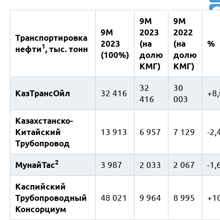
9М
9М
9М
2023
2022
Транспортировка
2023
(на
(на
%
1
нефти
, тыс. тонн
(100%)
долю
долю
КМГ)
КМГ)
32
30
КазТрансОйл
32 416
+8
416
003
Казахстанско-
Китайский
13 913
6 957
7 129
-2
Трубопровод
2
МунайТас
3 987
2 033
2 067
-1
Каспийский
Трубопроводный
48 021
9 964
8 995
+1
Консорциум